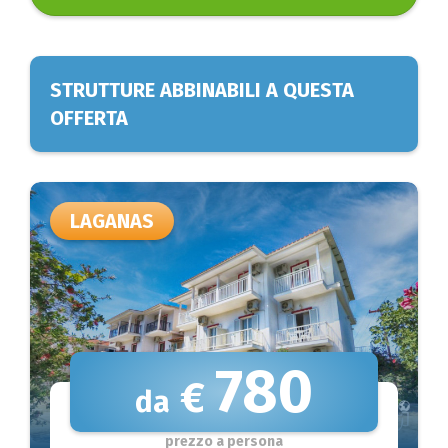
STRUTTURE ABBINABILI A QUESTA
OFFERTA
LAGANAS
780
€
da
prezzo a persona