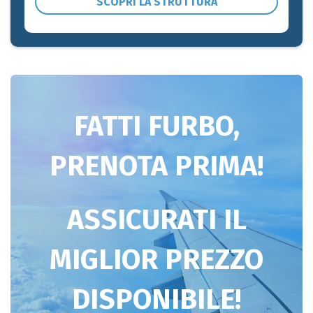
SCOPRI LA STRUTTURA
FATTI FURBO,
PRENOTA PRIMA!
ASSICURATI IL
MIGLIOR PREZZO
DISPONIBILE!