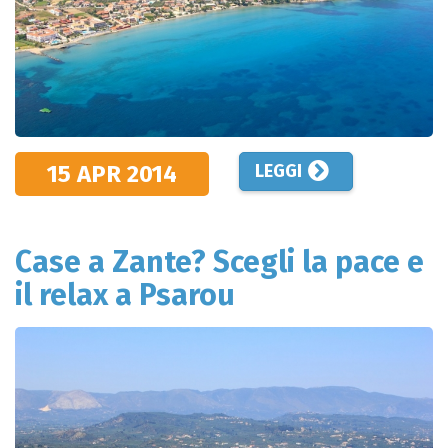
15 APR
2014
LEGGI
Case a Zante? Scegli la pace e
il relax a Psarou