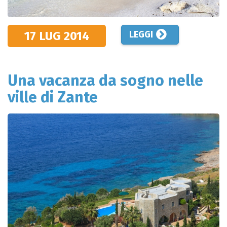
17 LUG
2014
LEGGI
Una vacanza da sogno nelle
ville di Zante