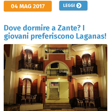
04 MAG
2017
LEGGI
Dove dormire a Zante? I
giovani preferiscono Laganas!