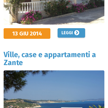
13 GIU
2014
LEGGI
Ville, case e appartamenti a
Zante