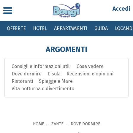
Toggle
Partenza
navigation
OFFERTE
HOTEL
APPARTAMENTI
GUIDA
LOCAND
Destinazione
ARGOMENTI
Periodo
Consigli e informazioni utili
Cosa vedere
Passeggeri
Dove dormire
L'isola
Recensioni e opinioni
Ristoranti
Spiagge e Mare
Bambini gratis da 0 a 2 anni, dai 2 ai 12 anni sconto del 20% su quota base
Vita notturna e divertimento
con tasse invariate
HOME
ZANTE
DOVE DORMIRE