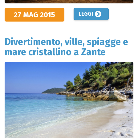
27 MAG
2015
LEGGI
Divertimento, ville, spiagge e
mare cristallino a Zante