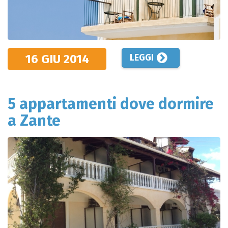
16 GIU
2014
LEGGI
5 appartamenti dove dormire
a Zante