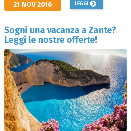
21 NOV
2016
LEGGI
Sogni una vacanza a Zante?
Leggi le nostre offerte!