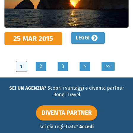
25 MAR
2015
LEGGI
Pagine
1
2
3
>
>>
SEI UN AGENZIA?
Scopri i vantaggi e diventa partner
Bongi Travel
DIVENTA PARTNER
sei già registrato?
Accedi