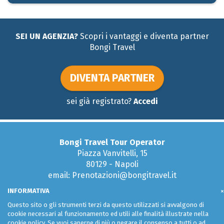
SEI UN AGENZIA?
Scopri i vantaggi e diventa partner
Bongi Travel
DIVENTA PARTNER
sei già registrato?
Accedi
Bongi Travel Tour Operator
Piazza Vanvitelli, 15
80129 - Napoli
email: Prenotazioni@bongitravel.it
Tel:
081 579 51 95
INFORMATIVA
×
Questo sito o gli strumenti terzi da questo utilizzati si avvalgono di
cookie necessari al funzionamento ed utili alle finalità illustrate nella
cookie policy. Se vuoi saperne di più o negare il consenso a tutti o ad
Condizioni generali di uso e vendita