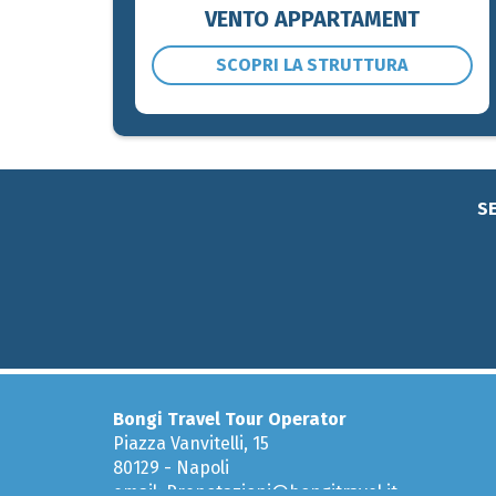
VENTO APPARTAMENT
SCOPRI LA STRUTTURA
SE
Bongi Travel Tour Operator
Piazza Vanvitelli, 15
80129 - Napoli
email: Prenotazioni@bongitravel.it