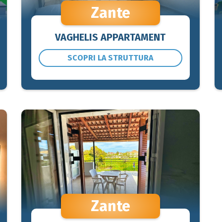
Zante
VAGHELIS APPARTAMENT
SCOPRI LA STRUTTURA
Zante