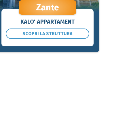
Zante
KALO' APPARTAMENT
SCOPRI LA STRUTTURA