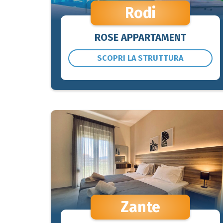
Rodi
ROSE APPARTAMENT
SCOPRI LA STRUTTURA
Zante