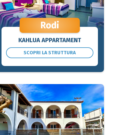
Rodi
KAHLUA APPARTAMENT
SCOPRI LA STRUTTURA