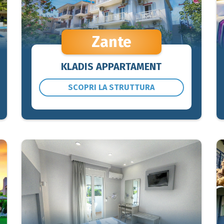
Zante
KLADIS APPARTAMENT
SCOPRI LA STRUTTURA