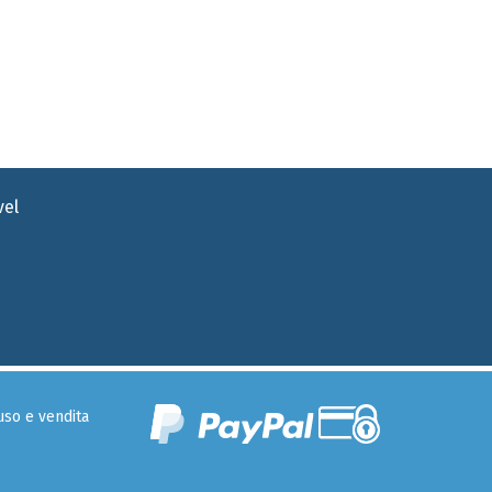
vel
 uso e vendita