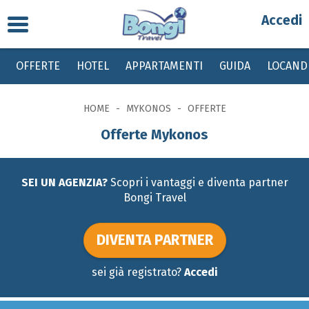
Toggle
Partenza
navigation
OFFERTE
HOTEL
APPARTAMENTI
GUIDA
LOCAND
Destinazione
HOME
MYKONOS
OFFERTE
Periodo
Offerte Mykonos
Passeggeri
SEI UN AGENZIA?
Scopri i vantaggi e diventa partner
Bongi Travel
Bambini gratis da 0 a 2 anni, dai 2 ai 12 anni sconto del 20% su quota base
con tasse invariate
DIVENTA PARTNER
sei già registrato?
Accedi