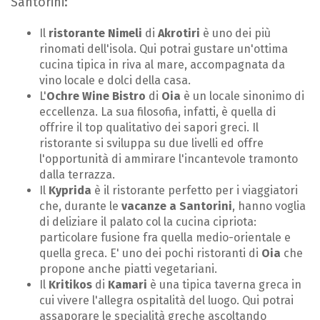
Santorini:
Il
ristorante Nimeli
di
Akrotiri
è uno dei più
rinomati dell'isola. Qui potrai gustare un'ottima
cucina tipica in riva al mare, accompagnata da
vino locale e dolci della casa.
L'
Ochre Wine Bistro
di
Oia
è un locale sinonimo di
eccellenza. La sua filosofia, infatti, è quella di
offrire il top qualitativo dei sapori greci. Il
ristorante si sviluppa su due livelli ed offre
l'opportunità di ammirare l'incantevole tramonto
dalla terrazza.
Il
Kyprida
è il ristorante perfetto per i viaggiatori
che, durante le
vacanze a Santorini
, hanno voglia
di deliziare il palato col la cucina cipriota:
particolare fusione fra quella medio-orientale e
quella greca. E' uno dei pochi ristoranti di
Oia
che
propone anche piatti vegetariani.
Il
Kritikos
di
Kamari
è una tipica taverna greca in
cui vivere l'allegra ospitalità del luogo. Qui potrai
assaporare le specialità greche ascoltando