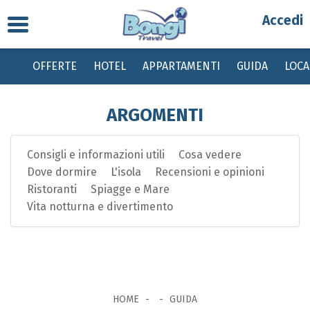
Toggle
Partenza
navigation
OFFERTE
HOTEL
APPARTAMENTI
GUIDA
LOC
Destinazione
ARGOMENTI
Periodo
Consigli e informazioni utili
Cosa vedere
Passeggeri
Dove dormire
L'isola
Recensioni e opinioni
Ristoranti
Spiagge e Mare
Bambini gratis da 0 a 2 anni, dai 2 ai 12 anni sconto del 20% su quota base
Vita notturna e divertimento
con tasse invariate
HOME
GUIDA