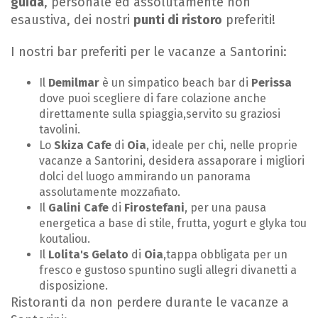
guida
, personale ed assolutamente non
esaustiva, dei nostri
punti di ristoro
preferiti!
I nostri bar preferiti per le vacanze a Santorini:
Il
Demilmar
è un simpatico beach bar di
Perissa
dove puoi scegliere di fare colazione anche
direttamente sulla spiaggia,servito su graziosi
tavolini.
Lo
Skiza Cafe
di
Oia
, ideale per chi, nelle proprie
vacanze a Santorini, desidera assaporare i migliori
dolci del luogo ammirando un panorama
assolutamente mozzafiato.
Il
Galini Cafe
di
Firostefani
, per una pausa
energetica a base di stile, frutta, yogurt e glyka tou
koutaliou.
Il
Lolita's Gelato
di
Oia
,tappa obbligata per un
fresco e gustoso spuntino sugli allegri divanetti a
disposizione.
Ristoranti da non perdere durante le vacanze a