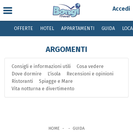
Toggle
Partenza
navigation
OFFERTE
HOTEL
APPARTAMENTI
GUIDA
LOC
Destinazione
ARGOMENTI
Periodo
Consigli e informazioni utili
Cosa vedere
Passeggeri
Dove dormire
L'isola
Recensioni e opinioni
Ristoranti
Spiagge e Mare
Bambini gratis da 0 a 2 anni, dai 2 ai 12 anni sconto del 20% su quota base
Vita notturna e divertimento
con tasse invariate
HOME
GUIDA