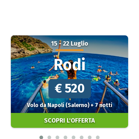
15 - 22 Luglio
Rodi
€ 520
Volo da Napoli (Salerno) + 7 notti
SCOPRI L'OFFERTA