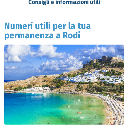
Consigli e informazioni utili
Numeri utili per la tua
permanenza a Rodi