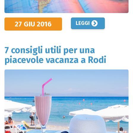
27 GIU
2016
LEGGI
7 consigli utili per una
piacevole vacanza a Rodi