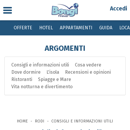
Toggle
Partenza
navigation
OFFERTE
HOTEL
APPARTAMENTI
GUIDA
LOC
Destinazione
ARGOMENTI
Periodo
Consigli e informazioni utili
Cosa vedere
Passeggeri
Dove dormire
L'isola
Recensioni e opinioni
Ristoranti
Spiagge e Mare
Bambini gratis da 0 a 2 anni, dai 2 ai 12 anni sconto del 20% su quota base
Vita notturna e divertimento
con tasse invariate
HOME
RODI
CONSIGLI E INFORMAZIONI UTILI