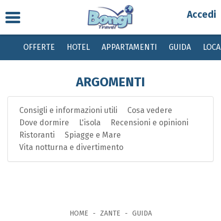
Toggle
Partenza
navigation
OFFERTE
HOTEL
APPARTAMENTI
GUIDA
LOC
Destinazione
ARGOMENTI
Periodo
Consigli e informazioni utili
Cosa vedere
Passeggeri
Dove dormire
L'isola
Recensioni e opinioni
Ristoranti
Spiagge e Mare
Bambini gratis da 0 a 2 anni, dai 2 ai 12 anni sconto del 20% su quota base
Vita notturna e divertimento
con tasse invariate
HOME
ZANTE
GUIDA