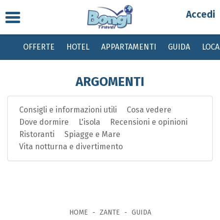
Toggle
Partenza
navigation
OFFERTE
HOTEL
APPARTAMENTI
GUIDA
LOC
Destinazione
ARGOMENTI
Periodo
Consigli e informazioni utili
Cosa vedere
Passeggeri
Dove dormire
L'isola
Recensioni e opinioni
Ristoranti
Spiagge e Mare
Bambini gratis da 0 a 2 anni, dai 2 ai 12 anni sconto del 20% su quota base
Vita notturna e divertimento
con tasse invariate
HOME
ZANTE
GUIDA