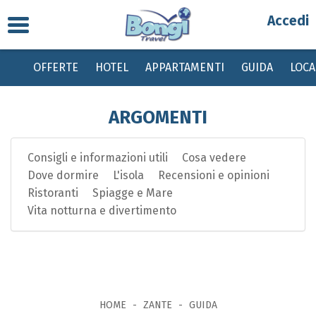
Toggle
Partenza
navigation
OFFERTE
HOTEL
APPARTAMENTI
GUIDA
LOC
Destinazione
ARGOMENTI
Periodo
Consigli e informazioni utili
Cosa vedere
Passeggeri
Dove dormire
L'isola
Recensioni e opinioni
Ristoranti
Spiagge e Mare
Bambini gratis da 0 a 2 anni, dai 2 ai 12 anni sconto del 20% su quota base
Vita notturna e divertimento
con tasse invariate
HOME
ZANTE
GUIDA