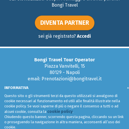
Bongi Travel
DIVENTA PARTNER
sei già registrato?
Accedi
Bongi Travel Tour Operator
Piazza Vanvitelli, 15
80129 - Napoli
email: Prenotazioni@bongitravel.it
Tel:
081 579 51 95
INFORMATIVA
×
Questo sito o gli strumenti terzi da questo utilizzati si avvalgono di
cookie necessari al funzionamento ed utili alle finalità illustrate nella
cookie policy. Se vuoi saperne di più o negare il consenso a tutti o ad
Condizioni generali di uso e vendita
cookie policy
alcuni cookie, consulta la
.
Privacy Policy
Chiudendo questo banner, scorrendo questa pagina, cliccando su un link
o proseguendo la navigazione in altra maniera, acconsenti all’uso dei
Web Agency
Skill Lab s.r.l. Napoli
cookie.