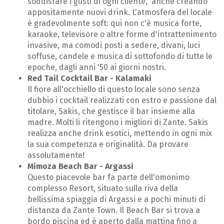
soddisfare i gusti di ogni cliente, anche creando
appositamente nuovi drink. L'atmosfera del locale
è gradevolmente soft: qui non c'è musica forte,
karaoke, televisore o altre forme d'intrattenimento
invasive, ma comodi posti a sedere, divani, luci
soffuse, candele e musica di sottofondo di tutte le
epoche, dagli anni '50 ai giorni nostri.
Red Tail Cocktail Bar - Kalamaki
Il fiore all'occhiello di questo locale sono senza
dubbio i cocktail realizzati con estro e passione dal
titolare, Sakis, che gestisce il bar insieme alla
madre. Molti li ritengono i migliori di Zante. Sakis
realizza anche drink esotici, mettendo in ogni mix
la sua competenza e originalità. Da provare
assolutamente!
Mimoza Beach Bar - Argassi
Questo piacevole bar fa parte dell'omonimo
complesso Resort, situato sulla riva della
bellissima spiaggia di Argassi e a pochi minuti di
distanza da Zante Town. Il Beach Bar si trova a
bordo piscina ed è aperto dalla mattina fino a