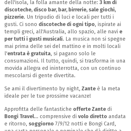
dell'isola, la folla amante della notte:
3 km di
discoteche, disco bar, bar, birrerie, sale giochi,
pizzerie
. Un tripudio di luci e locali per tutti i
gusti. Ci sono
discoteche di ogni tipo
, ispirate ai
templi greci, all'Australia, allo spazio, alle navi
e
per tutti i gusti musicali
. La musica non si spegne
mai prima delle sei del mattino e in molti locali
l'
entrata è gratuita
, si pagano solo le
consumazioni. Il tutto, quindi, si trasforma in una
movida allegra ed ininterrotta, con un continuo
mescolarsi di gente divertita.
Se ami il divertimento by night,
Zante
è la meta
ideale per le tue prossime vacanze!
Approfitta delle fantastiche
offerte Zante
di
Bongi Travel
... comprensive di
volo diretto
andata
e ritorno,
soggiorno
7/9/12 notti e Bongi Card,
una carta personale e nominale che dà diritto a