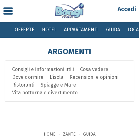
Toggle
Partenza
navigation
OFFERTE
HOTEL
APPARTAMENTI
GUIDA
LOC
Destinazione
ARGOMENTI
Periodo
Consigli e informazioni utili
Cosa vedere
Passeggeri
Dove dormire
L'isola
Recensioni e opinioni
Ristoranti
Spiagge e Mare
Bambini gratis da 0 a 2 anni, dai 2 ai 12 anni sconto del 20% su quota base
Vita notturna e divertimento
con tasse invariate
HOME
ZANTE
GUIDA