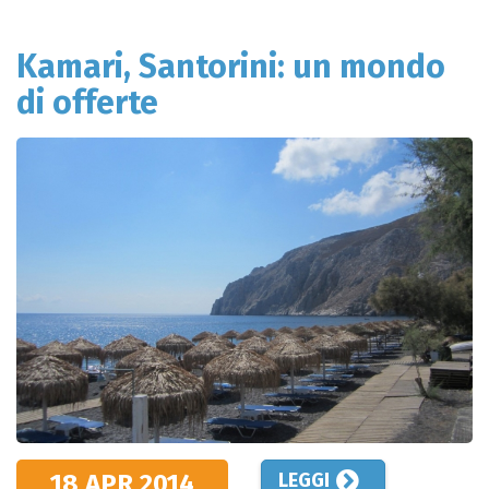
Kamari, Santorini: un mondo
di offerte
18 APR
2014
LEGGI