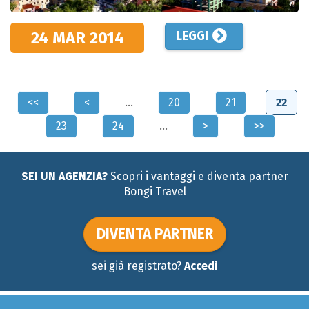
24 MAR
2014
LEGGI
Pagine
<<
<
…
20
21
22
23
24
…
>
>>
SEI UN AGENZIA?
Scopri i vantaggi e diventa partner
Bongi Travel
DIVENTA PARTNER
sei già registrato?
Accedi