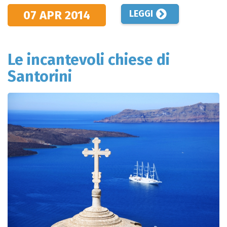
07 APR
2014
LEGGI
Le incantevoli chiese di
Santorini