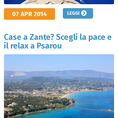
07 APR
2014
LEGGI
Case a Zante? Scegli la pace e
il relax a Psarou