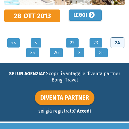
28 OTT
2013
LEGGI
Pagine
<<
<
…
22
23
24
25
26
>
>>
SEI UN AGENZIA?
Scopri i vantaggi e diventa partner
Bongi Travel
DIVENTA PARTNER
sei già registrato?
Accedi