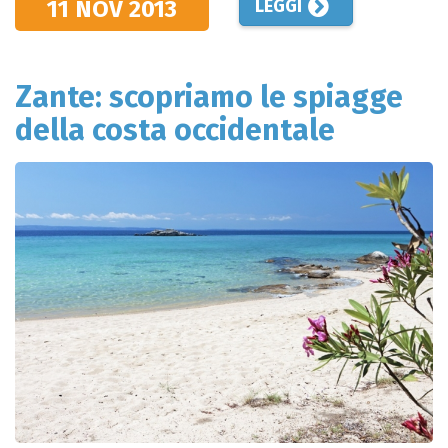
11 NOV
2013
LEGGI
Zante: scopriamo le spiagge
della costa occidentale